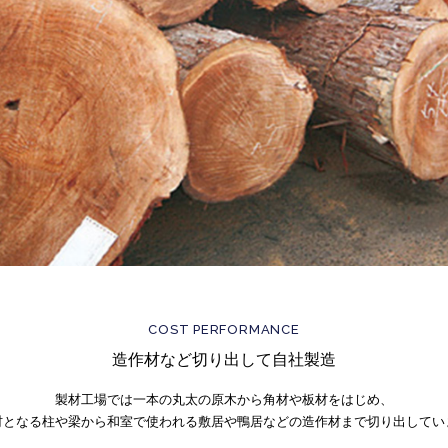
COST PERFORMANCE
造作材など切り出して自社製造
製材工場では一本の丸太の原木から角材や板材を
はじめ、
材となる柱や梁から和室で使われる
敷居や鴨居などの造作材まで切り出してい